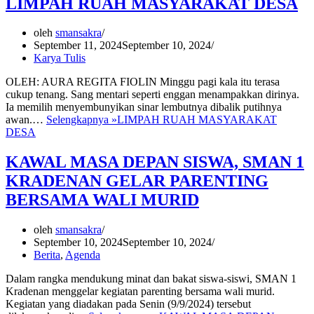
LIMPAH RUAH MASYARAKAT DESA
oleh
smansakra
September 11, 2024
September 10, 2024
Karya Tulis
OLEH: AURA REGITA FIOLIN Minggu pagi kala itu terasa
cukup tenang. Sang mentari seperti enggan menampakkan dirinya.
Ia memilih menyembunyikan sinar lembutnya dibalik putihnya
awan.…
Selengkapnya »
LIMPAH RUAH MASYARAKAT
DESA
KAWAL MASA DEPAN SISWA, SMAN 1
KRADENAN GELAR PARENTING
BERSAMA WALI MURID
oleh
smansakra
September 10, 2024
September 10, 2024
Berita
,
Agenda
Dalam rangka mendukung minat dan bakat siswa-siswi, SMAN 1
Kradenan menggelar kegiatan parenting bersama wali murid.
Kegiatan yang diadakan pada Senin (9/9/2024) tersebut