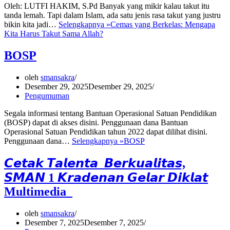
Oleh: LUTFI HAKIM, S.Pd Banyak yang mikir kalau takut itu
tanda lemah. Tapi dalam Islam, ada satu jenis rasa takut yang justru
bikin kita jadi…
Selengkapnya »
Cemas yang Berkelas: Mengapa
Kita Harus Takut Sama Allah?
BOSP
oleh
smansakra
Desember 29, 2025
Desember 29, 2025
Pengumuman
Segala informasi tentang Bantuan Operasional Satuan Pendidikan
(BOSP) dapat di akses disini. Penggunaan dana Bantuan
Operasional Satuan Pendidikan tahun 2022 dapat dilihat disini.
Penggunaan dana…
Selengkapnya »
BOSP
𝘾𝙚𝙩𝙖𝙠 𝙏𝙖𝙡𝙚𝙣𝙩𝙖 𝘽𝙚𝙧𝙠𝙪𝙖𝙡𝙞𝙩𝙖𝙨,
𝙎𝙈𝘼𝙉 1 𝙆𝙧𝙖𝙙𝙚𝙣𝙖𝙣 𝙂𝙚𝙡𝙖𝙧 𝘿𝙞𝙠𝙡𝙖𝙩
Multimedia
oleh
smansakra
Desember 7, 2025
Desember 7, 2025