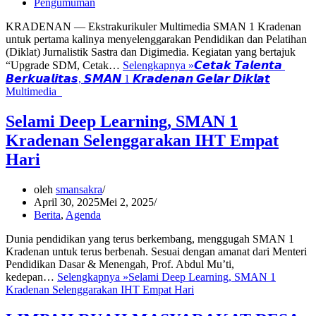
Pengumuman
KRADENAN — Ekstrakurikuler Multimedia SMAN 1 Kradenan
untuk pertama kalinya menyelenggarakan Pendidikan dan Pelatihan
(Diklat) Jurnalistik Sastra dan Digimedia. Kegiatan yang bertajuk
“Upgrade SDM, Cetak…
Selengkapnya »
𝘾𝙚𝙩𝙖𝙠 𝙏𝙖𝙡𝙚𝙣𝙩𝙖
𝘽𝙚𝙧𝙠𝙪𝙖𝙡𝙞𝙩𝙖𝙨, 𝙎𝙈𝘼𝙉 1 𝙆𝙧𝙖𝙙𝙚𝙣𝙖𝙣 𝙂𝙚𝙡𝙖𝙧 𝘿𝙞𝙠𝙡𝙖𝙩
Multimedia
Selami Deep Learning, SMAN 1
Kradenan Selenggarakan IHT Empat
Hari
oleh
smansakra
April 30, 2025
Mei 2, 2025
Berita
,
Agenda
Dunia pendidikan yang terus berkembang, menggugah SMAN 1
Kradenan untuk terus berbenah. Sesuai dengan amanat dari Menteri
Pendidikan Dasar & Menengah, Prof. Abdul Mu’ti,
kedepan…
Selengkapnya »
Selami Deep Learning, SMAN 1
Kradenan Selenggarakan IHT Empat Hari