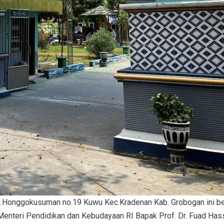
l.Honggokusuman no.19 Kuwu Kec.Kradenan Kab. Grobogan ini be
Menteri Pendidikan dan Kebudayaan RI Bapak Prof. Dr. Fuad Has