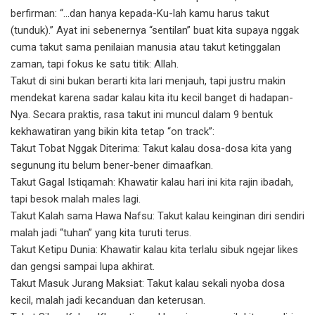
berfirman: “…dan hanya kepada-Ku-lah kamu harus takut
(tunduk).” Ayat ini sebenernya “sentilan” buat kita supaya nggak
cuma takut sama penilaian manusia atau takut ketinggalan
zaman, tapi fokus ke satu titik: Allah.
Takut di sini bukan berarti kita lari menjauh, tapi justru makin
mendekat karena sadar kalau kita itu kecil banget di hadapan-
Nya. Secara praktis, rasa takut ini muncul dalam 9 bentuk
kekhawatiran yang bikin kita tetap “on track”:
Takut Tobat Nggak Diterima: Takut kalau dosa-dosa kita yang
segunung itu belum bener-bener dimaafkan.
Takut Gagal Istiqamah: Khawatir kalau hari ini kita rajin ibadah,
tapi besok malah males lagi.
Takut Kalah sama Hawa Nafsu: Takut kalau keinginan diri sendiri
malah jadi “tuhan” yang kita turuti terus.
Takut Ketipu Dunia: Khawatir kalau kita terlalu sibuk ngejar likes
dan gengsi sampai lupa akhirat.
Takut Masuk Jurang Maksiat: Takut kalau sekali nyoba dosa
kecil, malah jadi kecanduan dan keterusan.