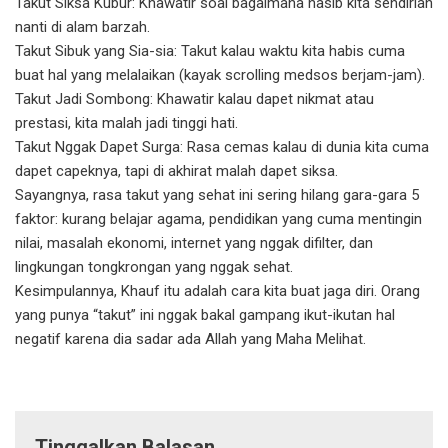
Takut Siksa Kubur: Khawatir soal bagaimana nasib kita sendirian
nanti di alam barzah.
Takut Sibuk yang Sia-sia: Takut kalau waktu kita habis cuma
buat hal yang melalaikan (kayak scrolling medsos berjam-jam).
Takut Jadi Sombong: Khawatir kalau dapet nikmat atau
prestasi, kita malah jadi tinggi hati.
Takut Nggak Dapet Surga: Rasa cemas kalau di dunia kita cuma
dapet capeknya, tapi di akhirat malah dapet siksa.
Sayangnya, rasa takut yang sehat ini sering hilang gara-gara 5
faktor: kurang belajar agama, pendidikan yang cuma mentingin
nilai, masalah ekonomi, internet yang nggak difilter, dan
lingkungan tongkrongan yang nggak sehat.
Kesimpulannya, Khauf itu adalah cara kita buat jaga diri. Orang
yang punya “takut” ini nggak bakal gampang ikut-ikutan hal
negatif karena dia sadar ada Allah yang Maha Melihat.
Tinggalkan Balasan