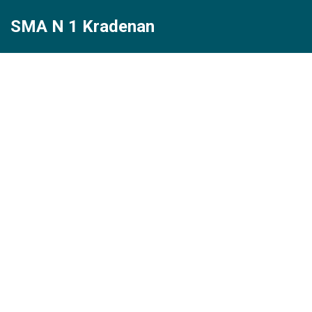
SMA N 1 Kradenan
Lompat
ke
konten