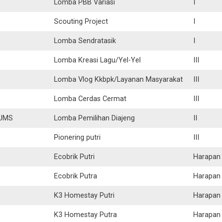
Lomba PBB Variasi
I
Scouting Project
I
Lomba Sendratasik
I
Lomba Kreasi Lagu/Yel-Yel
III
Lomba Vlog Kkbpk/Layanan Masyarakat
III
Lomba Cerdas Cermat
III
 UMS
Lomba Pemilihan Diajeng
II
Pionering putri
III
Ecobrik Putri
Harapan 
Ecobrik Putra
Harapan 
K3 Homestay Putri
Harapan 
K3 Homestay Putra
Harapan 