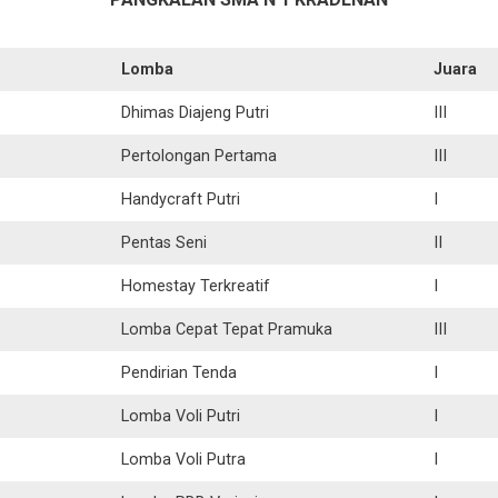
Lomba
Juara
Dhimas Diajeng Putri
III
Pertolongan Pertama
III
Handycraft Putri
I
Pentas Seni
II
Homestay Terkreatif
I
Lomba Cepat Tepat Pramuka
III
Pendirian Tenda
I
Lomba Voli Putri
I
Lomba Voli Putra
I