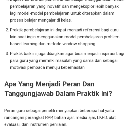
pembelajaran yang inovatif dan mengeksplor lebih banyak
lagi model-model pembelajaran untuk diterapkan dalam
proses belajar mengajar di kelas.
Praktik pembelajaran ini dapat menjadi referensi bagi guru
lain saat ingin menggunakan model pembelajaran problem
based learning dan metode window shopping.
Praktik baik ini juga dibagikan agar bisa menjadi inspirasi bagi
para guru yang memiliki masalah yang sama dan sebagai
motivasi pembaca menuju keberhasilan.
Apa Yang Menjadi Peran Dan
Tanggungjawab Dalam Praktik Ini?
Peran guru sebagai peneliti menyiapkan beberapa hal yaitu
rancangan perangkat RPP, bahan ajar, media ajar, LKPD, alat
evaluasi, dan instrumen penilaian.