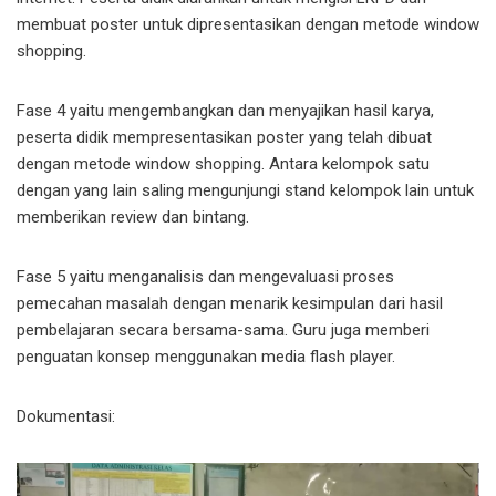
membuat poster untuk dipresentasikan dengan metode window
shopping.
Fase 4 yaitu mengembangkan dan menyajikan hasil karya,
peserta didik mempresentasikan poster yang telah dibuat
dengan metode window shopping. Antara kelompok satu
dengan yang lain saling mengunjungi stand kelompok lain untuk
memberikan review dan bintang.
Fase 5 yaitu menganalisis dan mengevaluasi proses
pemecahan masalah dengan menarik kesimpulan dari hasil
pembelajaran secara bersama-sama. Guru juga memberi
penguatan konsep menggunakan media flash player.
Dokumentasi: