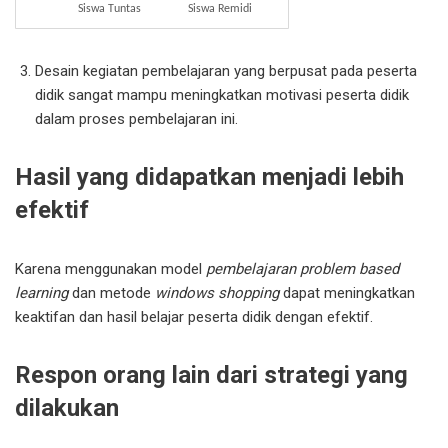
Desain kegiatan pembelajaran yang berpusat pada peserta
didik sangat mampu meningkatkan motivasi peserta didik
dalam proses pembelajaran ini.
Hasil yang didapatkan menjadi lebih
efektif
Karena menggunakan model
pembelajaran problem based
learning
dan metode
windows shopping
dapat meningkatkan
keaktifan dan hasil belajar peserta didik dengan efektif.
Respon orang lain dari strategi yang
dilakukan