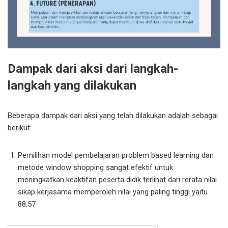
Dampak dari aksi dari langkah-
langkah yang dilakukan
Beberapa dampak dari aksi yang telah dilakukan adalah sebagai
berikut:
Pemilihan model pembelajaran problem based learning dan
metode window shopping sangat efektif untuk
meningkatkan keaktifan peserta didik terlihat dari rerata nilai
sikap kerjasama memperoleh nilai yang paling tinggi yaitu
88.57