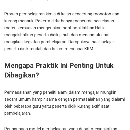
Proses pembelajaran kimia di kelas cenderung monoton dan
kurang menarik. Peserta didik hanya menerima penjelasan
materi kemudian mengerjakan soal-soal latihan.Hal ini
mengakibatkan peserta didik jenuh dan mengantuk saat
mengikuti kegiatan pembelajaran. Dampaknya hasil belajar
peserta didik rendah dan belum mencapai KKM.
Mengapa Praktik Ini Penting Untuk
Dibagikan?
Permasalahan yang peneliti alami dalam mengajar mungkin
secara umum hampir sama dengan permasalahan yang dialami
oleh beberapa guru yaitu peserta didik kurang aktif saat
pembelajaran.
Penggunaan model pembelajaran yang dapat meningkatkan