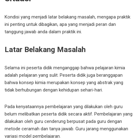
Kondisi yang menjadi latar belakang masalah, mengapa praktik
ini penting untuk dibagikan, apa yang menjadi peran dan
tanggung jawab anda dalam praktik ini.
Latar Belakang Masalah
Selama ini peserta didik menganggap bahwa pelajaran kimia
adalah pelajaran yang sulit. Peserta didik juga beranggapan
bahwa konsep kimia merupakan konsep yang abstrak yang
tidak berhubungan dengan kehidupan sehari-hari.
Pada kenyataannya pembelajaran yang dilakukan oleh guru
belum melibatkan peserta didik secara aktif. Pembelajaran yang
dilakukan oleh guru cenderung berpusat pada guru dengan
metode ceramah dan tanya jawab. Guru jarang menggunakan
variasi model pembelajaran.