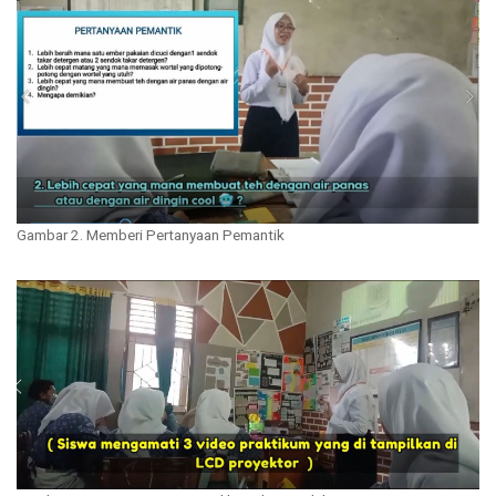
Gambar 2. Memberi Pertanyaan Pemantik