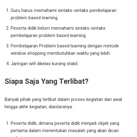
Guru harus memahami sintaks-sintaks pembelajaran
problem based learning.
Peserta didik belum memahami sintaks-sintaks
pembelajaran problem based learning.
Pembelajaran Problem based learning dengan metode
window shopping membutuhkan waktu yang lebih.
Jaringan wifi dikelas kurang stabil.
Siapa Saja Yang Terlibat?
Banyak pihak yang terlibat dalam proses kegiatan dari awal
hingga akhir kegiatan, diantaranya :
Peserta didik, dimana peserta didik menjadi objek yang
pertama dalam menentukan masalah yang akan dicari