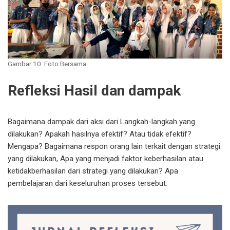
Gambar 10. Foto Bersama
Refleksi Hasil dan dampak
Bagaimana dampak dari aksi dari Langkah-langkah yang
dilakukan? Apakah hasilnya efektif? Atau tidak efektif?
Mengapa? Bagaimana respon orang lain terkait dengan strategi
yang dilakukan, Apa yang menjadi faktor keberhasilan atau
ketidakberhasilan dari strategi yang dilakukan? Apa
pembelajaran dari keseluruhan proses tersebut.