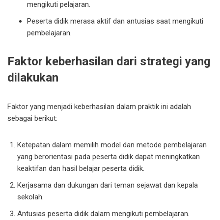
mengikuti pelajaran.
Peserta didik merasa aktif dan antusias saat mengikuti
pembelajaran.
Faktor keberhasilan dari strategi yang
dilakukan
Faktor yang menjadi keberhasilan dalam praktik ini adalah
sebagai berikut:
Ketepatan dalam memilih model dan metode pembelajaran
yang berorientasi pada peserta didik dapat meningkatkan
keaktifan dan hasil belajar peserta didik.
Kerjasama dan dukungan dari teman sejawat dan kepala
sekolah.
Antusias peserta didik dalam mengikuti pembelajaran.