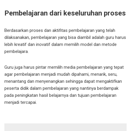
Pembelajaran dari keseluruhan proses
Berdasarkan proses dan aktifitas pembelajaran yang telah
dilaksanakan, pembelajaran yang bisa diambil adalah guru harus
lebih kreatif dan inovatif dalam memilih model dan metode
pembelajara.
Guru juga harus pintar memilih media pembelajaran yang tepat
agar pembelajaran menjadi mudah dipahami, menarik, seru,
menantang dan menyenangkan sehingga dapat mengaktifkan
peserta didik dalam pembelajaran yang nantinya berdampak
pada peningkatan hasil belajarnya dan tujuan pembelajaran
menjadi tercapai.