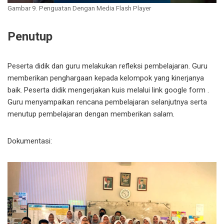
Gambar 9. Penguatan Dengan Media Flash Player
Penutup
Peserta didik dan guru melakukan refleksi pembelajaran. Guru
memberikan penghargaan kepada kelompok yang kinerjanya
baik. Peserta didik mengerjakan kuis melalui link google form .
Guru menyampaikan rencana pembelajaran selanjutnya serta
menutup pembelajaran dengan memberikan salam.
Dokumentasi: